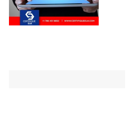
Navegação
de
posts