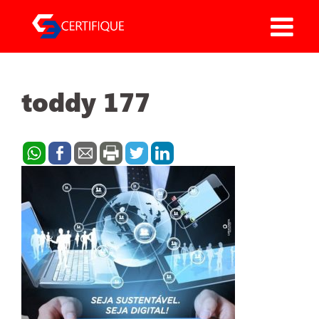
Pular
para
o
conteúdo
toddy 177