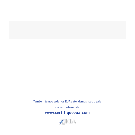
Navegação
de
posts
Também temos sede nos EUA e atendemos todo o país
mediante demanda.
www.certifiqueeua.com