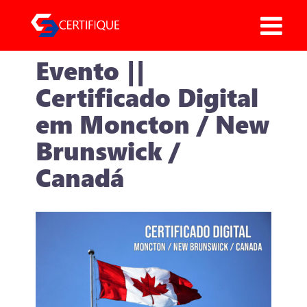
Pular
para
o
Evento ||
conteúdo
Certificado Digital
em Moncton / New
Brunswick /
Canadá