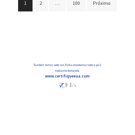
1
2
…
100
Próximo
por
posts
Também temos sede nos EUA e atendemos todo o país
mediante demanda.
www.certifiqueeua.com