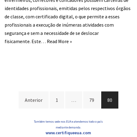
enfermeiros, corretores e contadores possuem carteiras de
identidades profissionais, emitidas pelos respectivos órgãos
de classe, com certificado digital, o que permite a esses
profissionais a execução de inúmeras atividades com
segurança e sem a necessidade de se deslocar
fisicamente. Este…
Read More »
Navegação
Anterior
1
…
79
80
por
posts
Também temos sede nos EUA e atendemos todo o país
mediante demanda.
www.certifiqueeua.com