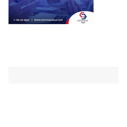
Navegação
de
posts