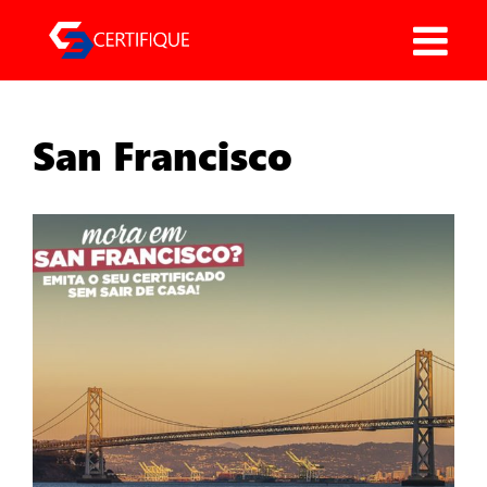
Pular
para
o
conteúdo
San Francisco