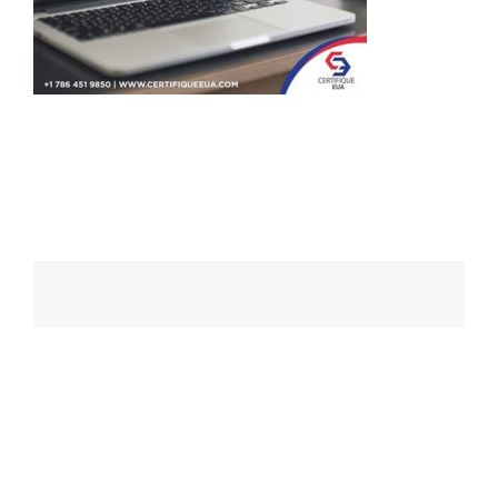
Navegação
de
posts