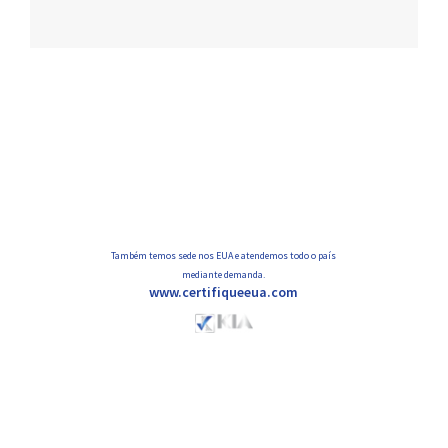
Navegação
de
posts
Também temos sede nos EUA e atendemos todo o país
mediante demanda.
www.certifiqueeua.com