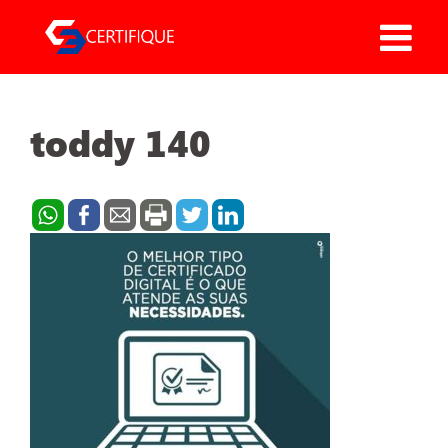
Pular
para
o
conteúdo
toddy 140