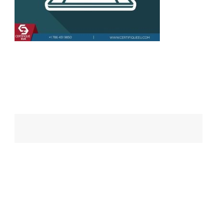
Navegação
de
posts