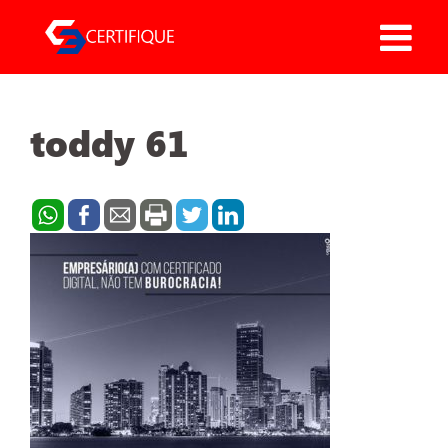
Pular
para
o
conteúdo
toddy 61