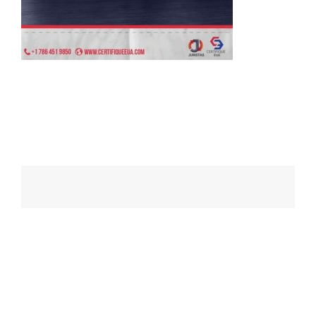
Navegação
de
posts