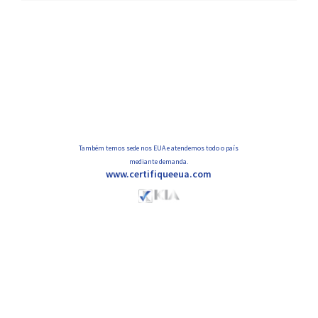
de
posts
Também temos sede nos EUA e atendemos todo o país
mediante demanda.
www.certifiqueeua.com