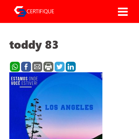
Pular
para
o
conteúdo
toddy 83