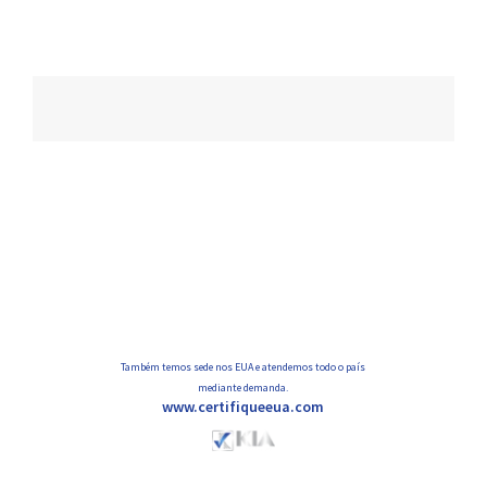
Navegação
de
posts
Também temos sede nos EUA e atendemos todo o país
mediante demanda.
www.certifiqueeua.com