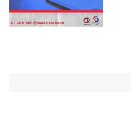
Navegação
de
posts