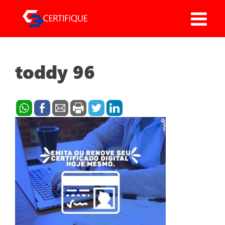
Pular
para
o
conteúdo
toddy 96