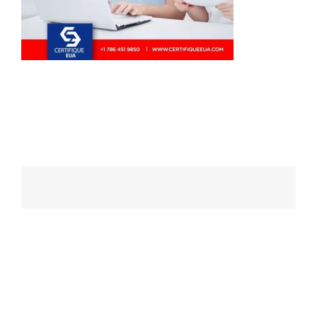
Navegação
de
posts