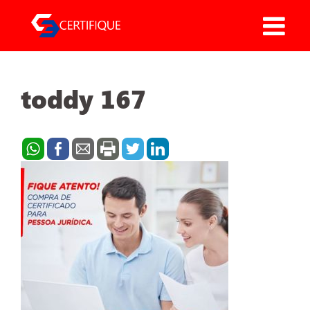
Pular
para
o
conteúdo
toddy 167