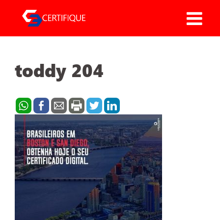
Pular
para
o
conteúdo
toddy 204