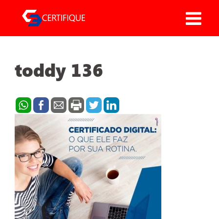
Pular
para
o
conteúdo
toddy 136