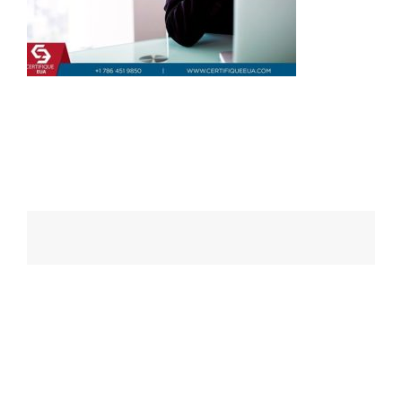
Navegação
de
posts