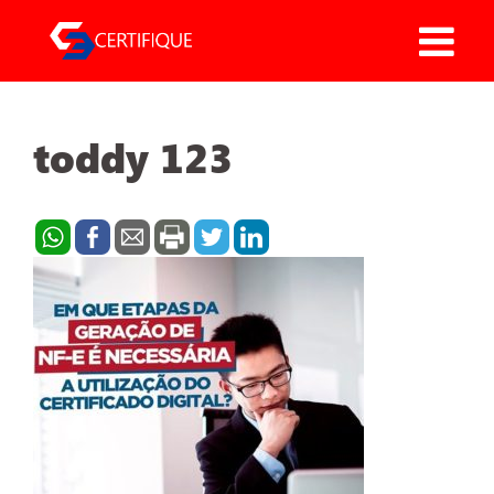
Pular
para
o
conteúdo
toddy 123