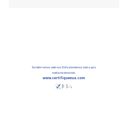
Navegação
de
posts
Também temos sede nos EUA e atendemos todo o país
mediante demanda.
www.certifiqueeua.com