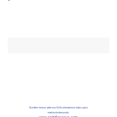
–
Navegação
de
posts
Também temos sede nos EUA e atendemos todo o país
mediante demanda.