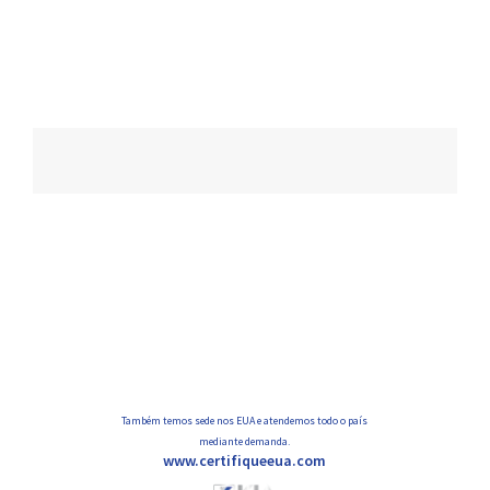
Navegação
de
posts
Também temos sede nos EUA e atendemos todo o país
mediante demanda.
www.certifiqueeua.com