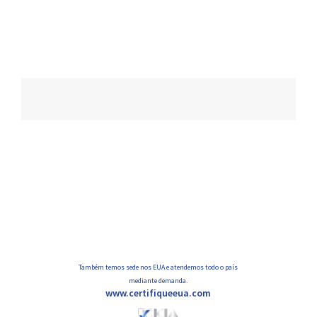
Navegação
de
posts
Também temos sede nos EUA e atendemos todo o país
mediante demanda.
www.certifiqueeua.com