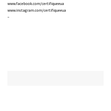
www.facebook.com/certifiqueeua
www.instagram.com/certifiqueeua
–
Navegação
de
posts