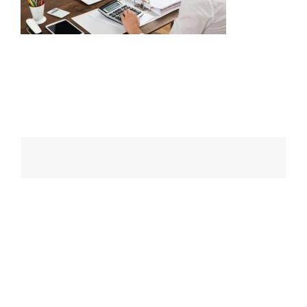
Navegação
de
posts