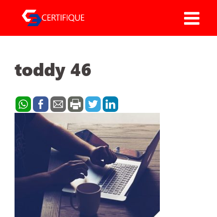
Pular
para
o
conteúdo
toddy 46