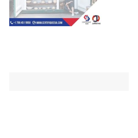
Navegação
de
posts