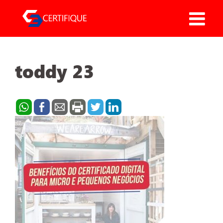
Pular
para
o
conteúdo
toddy 23