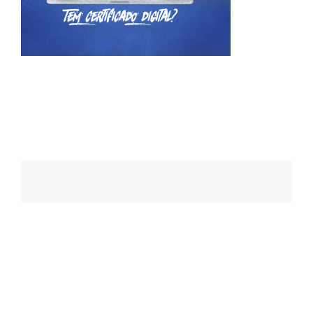
Navegação
de
posts